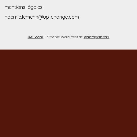
mentions légales
noemie.lemenn@up-change.com
IAMSocial
, un theme WordPress de
@aicragellebasi