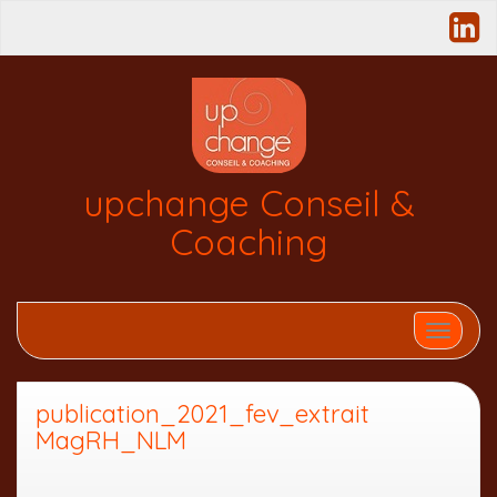
upchange Conseil &
Coaching
Affiche
publication_2021_fev_extrait
MagRH_NLM