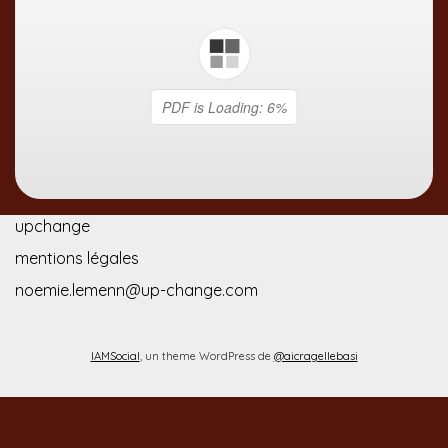
upchange
mentions légales
noemie.lemenn@up-change.com
IAMSocial
, un theme WordPress de
@aicragellebasi